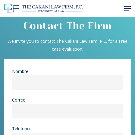
Skip
Men
to
Close
main
Contact The Firm
Menu
content
We invite you to contact The Cakani Law Firm, P.C. for a Free
case evaluation.
Nombre
Correo
Telefono